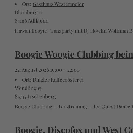
Ort:
Gasthaus Westermeier
Blumberg 11
84166 Adlkofen
Hawaii Boogie- Tanzparty mit DJ Howlin´Wolfman Begin
Boogie Woogie Clubbing bei
22. August 2026 19:00
–
22:00
Ort:
Dinzler Kaffeerösterei
Wendling 15
83737 Irschenberg
Boogie Clubbing – Tanztraining – der Quest Dance B
Boogie, Discofox und West C