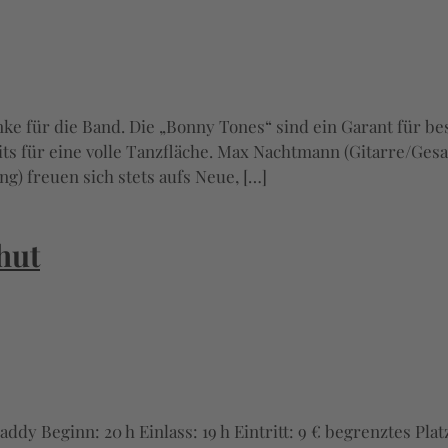
ränke für die Band. Die „Bonny Tones“ sind ein Garant für
hits für eine volle Tanzfläche. Max Nachtmann (Gitarre/Ge
g) freuen sich stets aufs Neue, […]
hut
dy Beginn: 20 h Einlass: 19 h Eintritt: 9 € begrenztes Plat