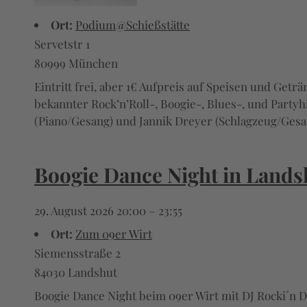
Ort:
Podium@Schießstätte
Servetstr 1
80999 München
Eintritt frei, aber 1€ Aufpreis auf Speisen und Get
bekannter Rock’n’Roll-, Boogie-, Blues-, und Party
(Piano/Gesang) und Jannik Dreyer (Schlagzeug/Gesan
Boogie Dance Night in Lands
29. August 2026 20:00
–
23:55
Ort:
Zum 09er Wirt
Siemensstraße 2
84030 Landshut
Boogie Dance Night beim 09er Wirt mit DJ Rocki´n Dad