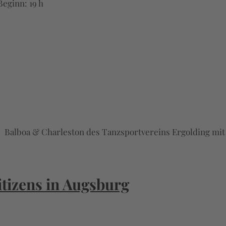
eginn: 19 h
alboa & Charleston des Tanzsportvereins Ergolding mit DJ
itizens in Augsburg