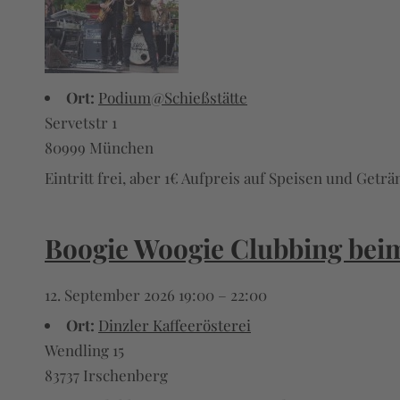
Ort:
Podium@Schießstätte
Servetstr 1
80999 München
Eintritt frei, aber 1€ Aufpreis auf Speisen und Getr
Boogie Woogie Clubbing bei
12. September 2026 19:00
–
22:00
Ort:
Dinzler Kaffeerösterei
Wendling 15
83737 Irschenberg