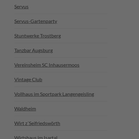
Servus
Servus-Gartenparty
Stuntwerke Trostberg
Tanzbar Augsburg
Vereinsheim SC Inhausermoos
Vintage Club
Vollhaus im Sportpark Langengeisling
Waldheim
Wirt z´Seifriedswörth
Wirtshaus im Isartal