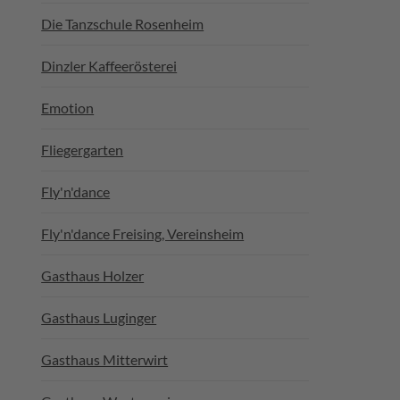
Die Tanzschule Rosenheim
Dinzler Kaffeerösterei
Emotion
Fliegergarten
Fly'n'dance
Fly'n'dance Freising, Vereinsheim
Gasthaus Holzer
Gasthaus Luginger
Gasthaus Mitterwirt