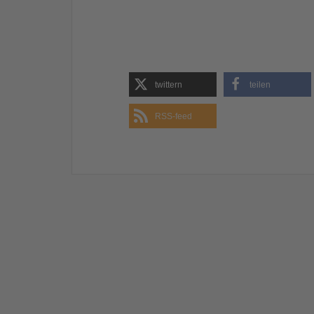
twittern
teilen
RSS-feed