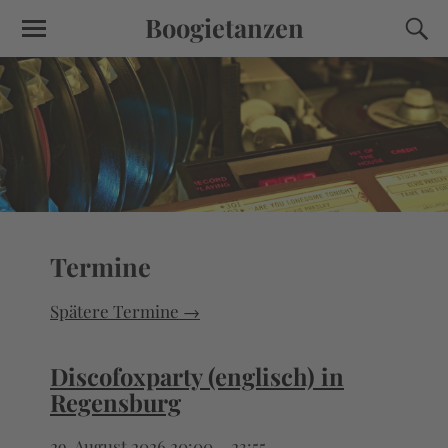
Boogietanzen
Termine
Spätere Termine
→
Discofoxparty (englisch) in
Regensburg
29. August 2026 20:00
–
23:55