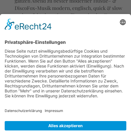
ganzen Abend zu bester moderner Hustle– &
DiscoFox-Musik modern, englisch, quick & slow
und perfekt abgestimmt für maximalen Tanzspass
im Saal 4 Beginn: 19 h Eintritt: 8 € Im Rahmen
unserer Tanznacht findet regelmäßig auch eine
DiscoFox Party in einem Saal statt. Eintritt zahlen
Sie nur für die Tanznacht, die DiscoFox Party ist […]
Spätere Termine
→
Impressum
Datenschutzerklärung
Cookie-Einstellungen