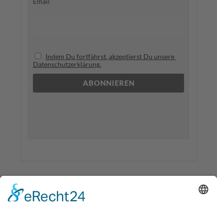
Email
Indem Du fortfährst, akzeptierst Du unsere 
Datenschutzerklärung.
twittern
teilen
teilen
drucken