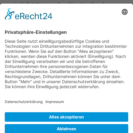
´n Roll & Boogie – der ultimative Abend zum
Abtanzen. Für Jung und Alt in fifties record hop
swing – live Boogie Woogie & Rock´ n Roll, Cha Cha
aus den 50/60er. Regelmaßiger Boogie-Abend im
„Wirtshaus im Isartal“, mit DJ Gaggi. Im gemütlichen
Ambiente mit einem absolut tollen […]
Impressum
Datenschutzerklärung
Cookie-Einstellungen
COOKIE-EINSTELLUNGEN
-
DATENSCHUTZ
-
IMPRESSUM