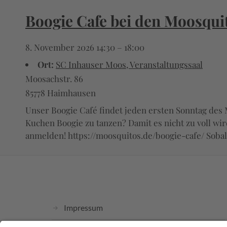
Boogie Cafe bei den Moosqui
8. November 2026 14:30
–
18:00
Ort:
SC Inhauser Moos, Veranstaltungssaal
Moosachstr. 86
85778 Haimhausen
Unser Boogie Café findet jeden ersten Sonntag des M
Kuchen Boogie zu tanzen? Damit es nicht zu voll wi
anmelden! https://moosquitos.de/boogie-cafe/ Sobal
Impressum