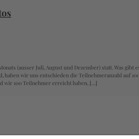
tos
onats (ausser Juli, August und Dezember) statt. Was gibt 
rd, haben wir uns entschieden die Teilnehmeranzahl auf 100
d wir 100 Teilnehmer erreicht haben, […]