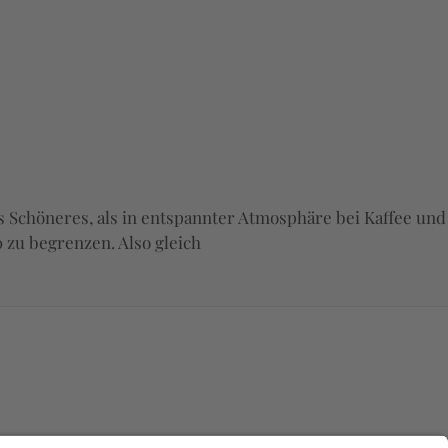
es Schöneres, als in entspannter Atmosphäre bei Kaffee und
 zu begrenzen. Also gleich