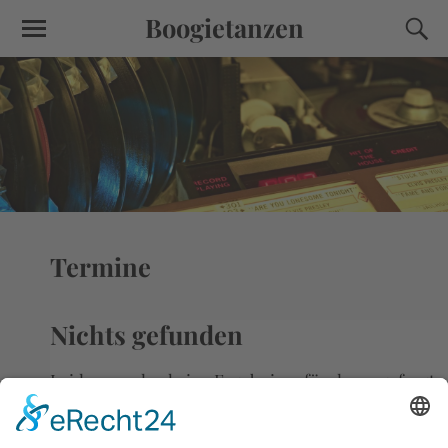
Boogietanzen
Termine
Nichts gefunden
Leider wurden keine Ergebnisse für das angefragte
Archiv gefunden.