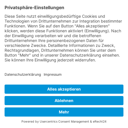
Impressum
Datenschutzerklärung
Cookie-Einstellungen
COOKIE-EINSTELLUNGEN
-
DATENSCHUTZ
-
IMPRESSUM
PRÄSENTIERT VON:
IMAGEFIGUREN
- ERSTELLT MIT
&
WORDPRESS
THEME ERSTELLT VON
ANDERS NORÉN