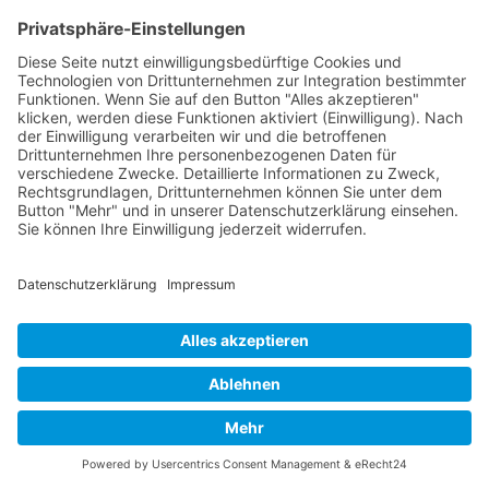
Impressum
Datenschutzerklärung
Cookie-Einstellungen
COOKIE-EINSTELLUNGEN
-
DATENSCHUTZ
-
IMPRESSUM
PRÄSENTIERT VON:
IMAGEFIGUREN
- ERSTELLT MIT
&
WORDPRESS
THEME ERSTELLT VON
ANDERS NORÉN