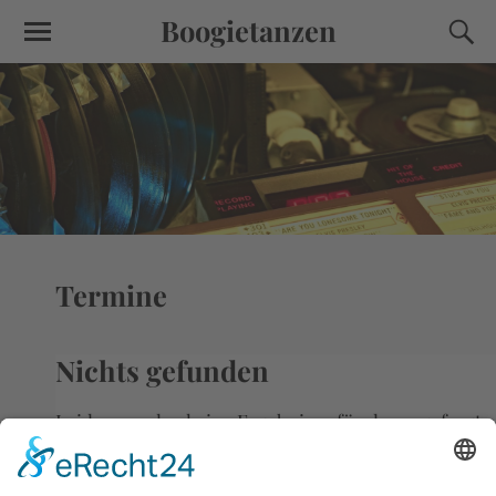
Boogietanzen
Termine
Nichts gefunden
Leider wurden keine Ergebnisse für das angefragte
Archiv gefunden.