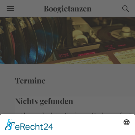
Boogietanzen
Termine
Nichts gefunden
Leider wurden keine Ergebnisse für das angefragte
Archiv gefunden.