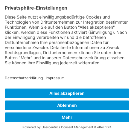
Impressum
Datenschutzerklärung
Cookie-Einstellungen
COOKIE-EINSTELLUNGEN
-
DATENSCHUTZ
-
IMPRESSUM
PRÄSENTIERT VON:
IMAGEFIGUREN
- ERSTELLT MIT
&
WORDPRESS
THEME ERSTELLT VON
ANDERS NORÉN