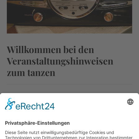
Willkommen bei den
Veranstaltungshinweisen
zum tanzen
FSS-D1ENST
30. AUGUST 2021
Die Boogieliste erscheint in neuem Design!
WEITERLESEN